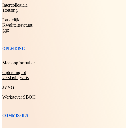
Intercollegiale
Toetsing
Landelijk
Kwaliteitsstatuut
ggz
OPLEIDING
Meeloopformulier
Opleiding tot
verslavingsarts
JVVG
Werkgever SBOH
COMMISSIES