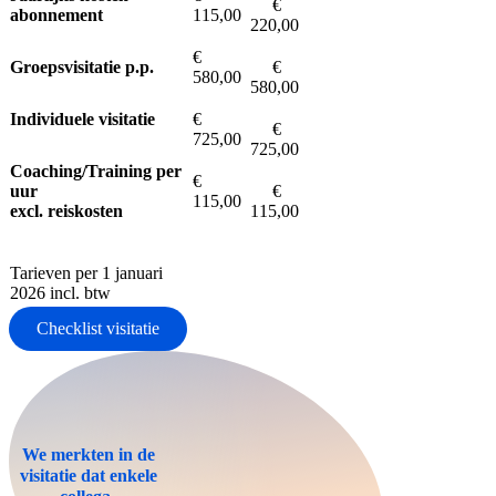
€
abonnement
115,00
220,00
€
Groepsvisitatie p.p.
€
580,00
580,00
Individuele visitatie
€
€
725,00
725,00
Coaching/Training per
€
uur
€
115,00
excl. reiskosten
115,00
Tarieven per 1 januari
2026 incl. btw
Checklist visitatie
We merkten in de
visitatie dat enkele