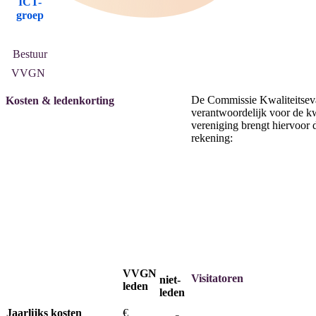
ICT-
groep
Bestuur
VVGN
De Commissie Kwaliteitse
Kosten & ledenkorting
verantwoordelijk voor de kw
vereniging brengt hiervoor 
rekening:
VVGN
Visitatoren
niet-
leden
leden
Jaarlijks kosten
€