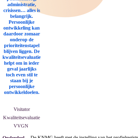
administratie,
crisissen… alles is
belangrijk.
Persoonlijke
ontwikkeling kan
daardoor zomaar
onderop de
prioriteitenstapel
blijven liggen. De
kwaliteitsevaluatie
helpt om in ieder
geval jaarlijks
toch even stil te
staan bij je
persoonlijke
ontwikkeldoelen.
Visitator
Kwaliteitsevaluatie
VVGN
De KNMG heeft met de instelling van het profielregist
Onderdeel