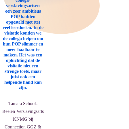
collega-
verslavingsartsen
een zeer ambitieus
POP hadden
opgesteld met (te)
veel leerdoelen. In de
visitatie konden we
de collega helpen om
hun POP slimmer en
meer haalbaar te
maken. Het was een
opluchting dat de
visitatie niet een
strenge toets, maar
juist ook een
helpende hand kan
zijn.
Tamara Schoof-
Beelen
Verslavingsarts
KNMG bij
Connection GGZ &