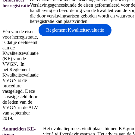
Verslavingsgeneeskunde de eisen geformuleerd voor d
herregistratie
handhaving en bevordering van de kwaliteit van de zor
die door verslavingsartsen geboden wordt en waarvoor
herregistratie kan plaatsvinden.
Reglement Kwaliteitsevaluatie
Eén van de eisen
voor herregistratie,
is dat je deelneemt
aan de
Kwaliteitsevaluatie
(KE) van de
VVGN. In
het Reglement
Kwaliteitsevaluatie
VVGN is de
procedure
vastgelegd. Deze
is vastgesteld door
de leden van de
VVGN in de ALV
van september
2019.
Het evaluatieproces vindt plaats binnen KE-gro
Aanmelden KE-
vier à vijf verslavingsartsen. Het advies van d
groep