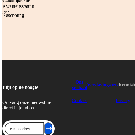
Communicatie
Landelijk
Kwaliteitsstatuut
ggz
Nascholing
Ons
Verslavingsarts
Kennis
Blijf op de hoogte
verhaal
Cookies
Privacy
Ontvang onze nieuwsbrief
direct in je inbox.
Send