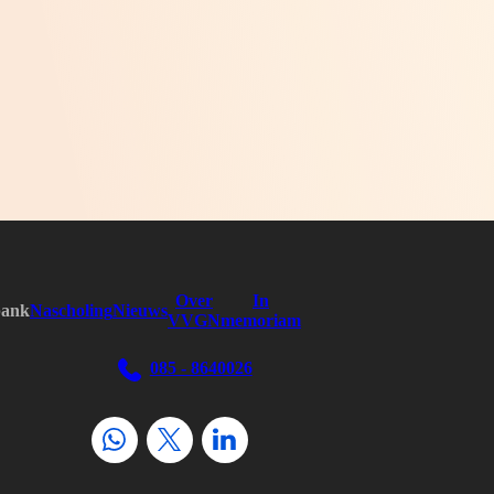
Over
In
bank
Nascholing
Nieuws
VVGN
memoriam
085 - 8640026