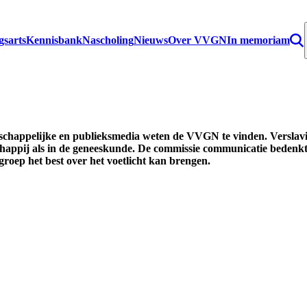
gsarts
Kennisbank
Nascholing
Nieuws
Over VVGN
In memoriam
chappelijke en publieksmedia weten de VVGN te vinden. Verslaving
chappij als in de geneeskunde. De commissie communicatie bedenk
oep het best over het voetlicht kan brengen.