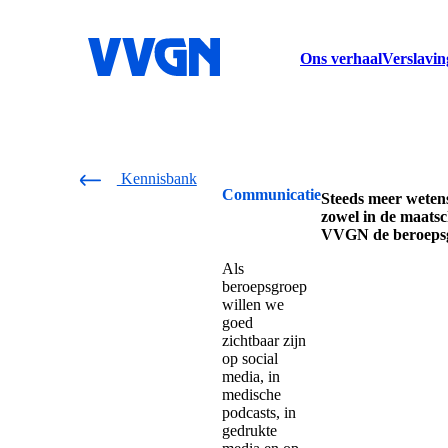
home
Ons verhaal
Verslavin
Kennisbank
Communicatie
Steeds meer wetens
zowel in de maats
VVGN de beroepsgr
Als
beroepsgroep
willen we
goed
zichtbaar zijn
op social
media, in
medische
podcasts, in
gedrukte