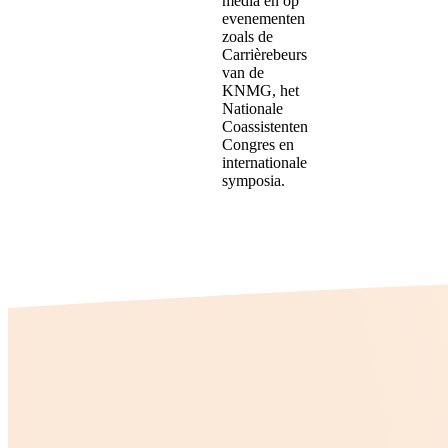
media en op
evenementen
zoals de
Carrièrebeurs
van de
KNMG, het
Nationale
Coassistenten
Congres en
internationale
symposia.