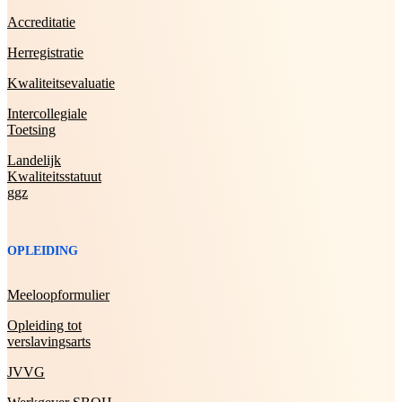
Accreditatie
Herregistratie
Kwaliteitsevaluatie
Intercollegiale
Toetsing
Landelijk
Kwaliteitsstatuut
ggz
OPLEIDING
Meeloopformulier
Opleiding tot
verslavingsarts
JVVG