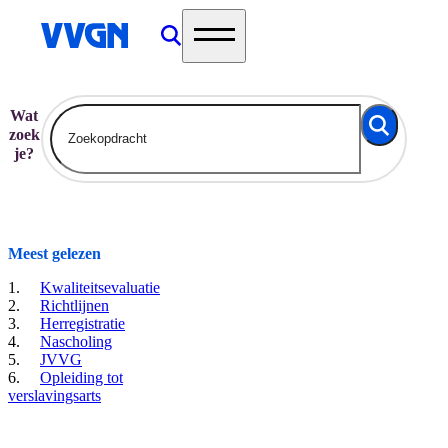
home
Wat
zoek
je?
Meest gelezen
Kwaliteitsevaluatie
Richtlijnen
Herregistratie
Nascholing
JVVG
Opleiding tot
verslavingsarts