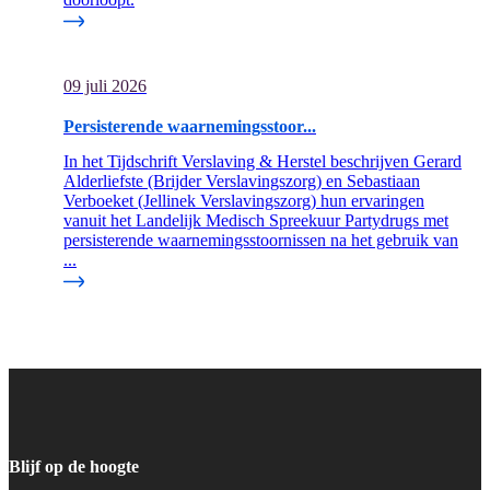
09 juli 2026
Persisterende waarnemingsstoor...
In het Tijdschrift Verslaving & Herstel beschrijven Gerard
Alderliefste (Brijder Verslavingszorg) en Sebastiaan
Verboeket (Jellinek Verslavingszorg) hun ervaringen
vanuit het Landelijk Medisch Spreekuur Partydrugs met
persisterende waarnemingsstoornissen na het gebruik van
...
Blijf op de hoogte