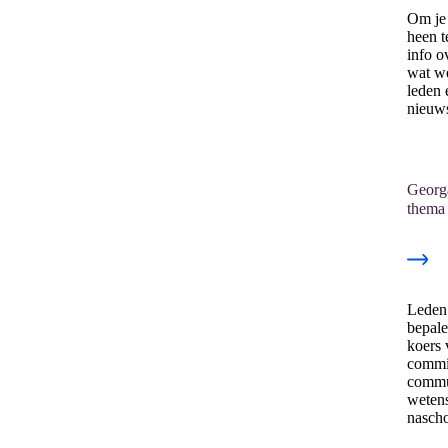
Om je 
heen t
info o
wat w
leden 
nieuw
Georg
thema
Leden
bepal
koers 
commis
commu
weten
nascho