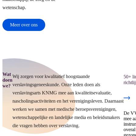
wetenschap.
Meer over ons
Wat
Wij zorgen voor kwalitatief hoogstaande
50+ li
doen
richtli
verslavingsgeneeskunde. Onze leden doen als
we?
verslavingsarts KNMG mee aan kwaliteitsevaluatie,
nascholingsactiviteiten en het verenigingsleven. Daarnaast
werken we samen met medische beroepsverenigingen,
De VV
wetenschappelijke en landelijke media en beleidsmakers
mee aa
instru
die vragen hebben over verslaving.
overal
gezon