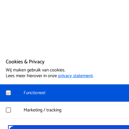
Cookies & Privacy
Wij maken gebruik van cookies.
Lees meer hierover in onze
privacy statement
.
Functioneel
Noodzakelijk
Marketing / tracking
Voor het functioneren van de website en het onthouden van v
worden functionele cookies geplaatst. Hierbij worden geen
persoonsgegevens verzameld.
YouTube