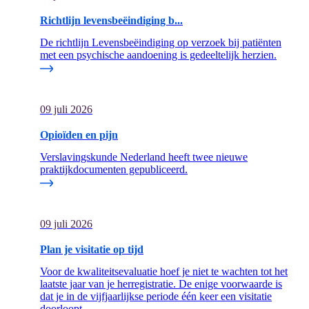
Richtlijn levensbeëindiging b...
De richtlijn Levensbeëindiging op verzoek bij patiënten
met een psychische aandoening is gedeeltelijk herzien.
09 juli 2026
Opioïden en pijn
Verslavingskunde Nederland heeft twee nieuwe
praktijkdocumenten gepubliceerd.
09 juli 2026
Plan je visitatie op tijd
Voor de kwaliteitsevaluatie hoef je niet te wachten tot het
laatste jaar van je herregistratie. De enige voorwaarde is
dat je in de vijfjaarlijkse periode één keer een visitatie
doorloopt.