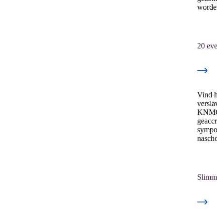
worden
20 ev
Vind h
versla
KNM
geaccr
sympo
nascho
Slimm