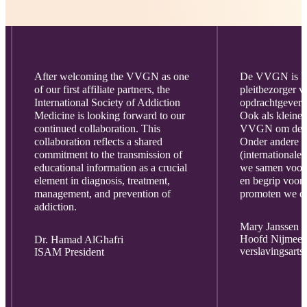
After welcoming the VVGN as one
De VVGN is bel
of our first affiliate partners, the
pleitbezorger vo
International Society of Addiction
opdrachtgever e
Medicine is looking forward to our
Ook als kleine 
continued collaboration. This
VVGN om deze r
collaboration reflects a shared
Onder andere d
commitment to the transmission of
(internationale
educational information as a crucial
we samen voor
element in diagnosis, treatment,
en begrip voor
management, and prevention of
promoten we on
addiction.
Mary Janssen 
Hoofd Nijmeegs
Dr. Hamad AlGhafri
verslavingsarts
ISAM President
p