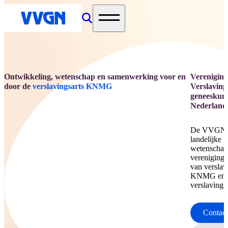
home
Ontwikkeling, wetenschap en samenwerking voor en
Vereniging
door de
verslavingsarts KNMG
Verslaving
geneeskun
Nederland
De VVGN i
landelijke
wetenschap
vereniging
van verslav
KNMG en a
verslaving
Contac