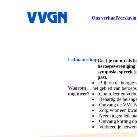
home
Ons verhaal
Verslavin
Lidmaatschap
Geef je nu op als 
beroepsvereniging 
symposia, spreek je
past.
Blijf op de hoogte
Waarom
het gebied van beroep
nog meer?
Controleer en verbe
Behartig de belange
Ontvang de VVGN ni
Zorg voor een kwali
Neem tegen ledent
Ontvang korting op
Verbreed je netwer