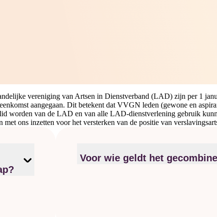
elijke vereniging van Artsen in Dienstverband (LAD) zijn per 1 janu
enkomst aangegaan. Dit betekent dat VVGN leden (gewone en aspirant
k lid worden van de LAD en van alle LAD-dienstverlening gebruik k
 met ons inzetten voor het versterken van de positie van verslavingsart
Voor wie geldt het gecombin
ap?
Het gecombineerd lidmaatschap geldt voor:
leden de
tie voor
Aios-verslavingsgeneeskunde (artsen in o
stverband
Geregistreerde en praktiserende versla