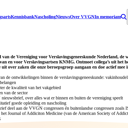
gsarts
Kennisbank
Nascholing
Nieuws
Over VVGN
In memoriam
lid van de Vereniging voor Verslavingsgeneeskunde Nederland, de 
van en voor Verslavingsartsen KNMG. Ontmoet collega’s uit het he
 uit over zaken die onze beroepsgroep aangaan en doe actief mee in
 van de ontwikkelingen binnen de verslavingsgeneeskunde: vakinhoudeli
sbelangen
ter de kwaliteit van het vakgebied
n van de sector
euwsbrief, over alles wat er binnen en buiten de vereniging speelt
tatief goede opleiding en nascholing
arief deel aan de VVGN congressen én buitenlandse congressen zoa
 het Journal of Addiciton Medicine (van de American Society of Addic
k