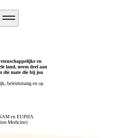
wetenschappelijke en
le land, neem deel aan
 die mate die bij jou
jk, beleidsmatig en op
ls ISAM en EUPHA
tion Medicine)