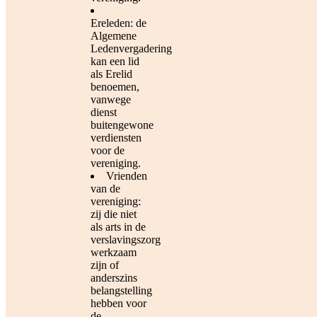
Ereleden: de
Algemene
Ledenvergadering
kan een lid
als Erelid
benoemen,
vanwege
dienst
buitengewone
verdiensten
voor de
vereniging.
Vrienden
van de
vereniging:
zij die niet
als arts in de
verslavingszorg
werkzaam
zijn of
anderszins
belangstelling
hebben voor
de