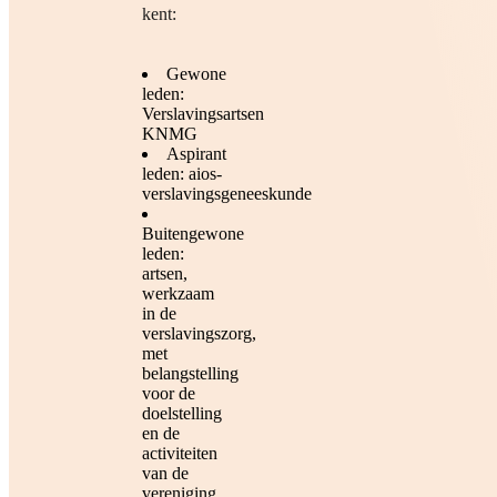
kent:
Gewone
leden:
Verslavingsartsen
KNMG
Aspirant
leden: aios-
verslavingsgeneeskunde
Buitengewone
leden:
artsen,
werkzaam
in de
verslavingszorg,
met
belangstelling
voor de
doelstelling
en de
activiteiten
van de
vereniging.