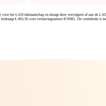
ante zorg-
GZ. De
D veel
e voor het LAD-lidmaatschap en draagt deze vervolgens af aan de LA
ring van
 bedraagt € 493,56 voor verslavingsartsen KNMG. De contributie is inc
vingsartsen
en. Om die
esprek
eft geleid
atschap’,
5 maart
an de
 de LAD
 aan de
en de
jn er
e
e voordelen