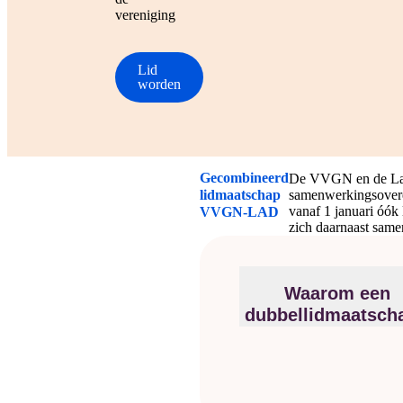
vereniging
Lid
worden
Gecombineerd
De VVGN en de Land
lidmaatschap
samenwerkingsovere
vanaf 1 januari óó
VVGN-LAD
zich daarnaast samen
Waarom een
dubbellidmaatsch
De LAD is met ruim 33.000 
grootste werknemersorganisa
(aankomende) artsen in dien