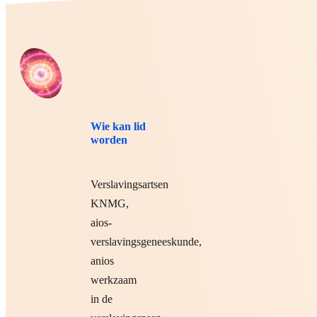
Wie kan lid
worden
Verslavingsartsen
KNMG,
aios-
verslavingsgeneeskunde,
anios
werkzaam
in de