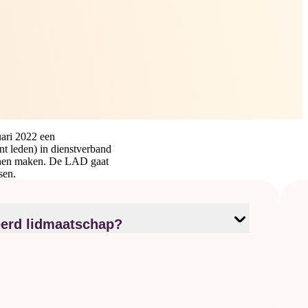
ari 2022 een
 leden) in dienstverband
unnen maken. De LAD gaat
sen.
eerd lidmaatschap?
pleiding tot verslavingsarts)
vingsartsen KNMG in dienstverband