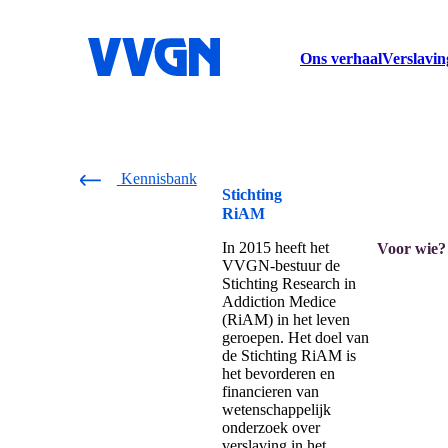
home
Ons verhaal
Verslavin
Kennisbank
Stichting
RiAM
In 2015 heeft het
Voor wie?
VVGN-bestuur de
Stichting Research in
Addiction Medice
(RiAM) in het leven
geroepen. Het doel van
de Stichting RiAM is
het bevorderen en
financieren van
wetenschappelijk
onderzoek over
verslaving in het