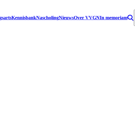
gsarts
Kennisbank
Nascholing
Nieuws
Over VVGN
In memoriam