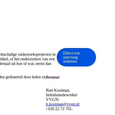
Direct een
einschalige onderzoeksprojecten in
aanvraag
rtikel, of het onderzoeken van een
indienen
elemaal uit hoe of wat, neem dan
den gedoneerd door leden en
Bestuur
Bart Kooiman,
beleidsmedewerker
VVGN:
b.kooiman@vvgn.nl
/ 030 22 72 701.