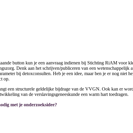
taande button kun je een aanvraag indienen bij Stichting RiAM voor kl
ngszorg. Denk aan het schrijven/publiceren van een wetenschappelijk a
rameter bij detoxconsulten. Heb je een idee, maar ben je er nog niet h
t op.
angt een structurele geldelijke bijdrage van de VVGN. Ook kan er wor
ntwikkeling van de verslavingsgeneeskunde een warm hart toedragen.
nodig met je onderzoeksidee?