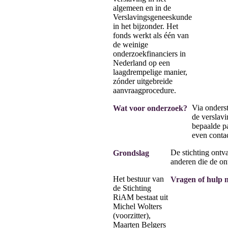
algemeen en in de
Verslavingsgeneeskunde
in het bijzonder. Het
fonds werkt als één van
de weinige
onderzoekfinanciers in
Nederland op een
laagdrempelige manier,
zónder uitgebreide
aanvraagprocedure.
Via onders
Wat voor onderzoek?
de verslavi
bepaalde pa
even contac
De stichting ontv
Grondslag
anderen die de o
Het bestuur van
Vragen of hulp 
de Stichting
RiAM bestaat uit
Michel Wolters
(voorzitter),
Maarten Belgers