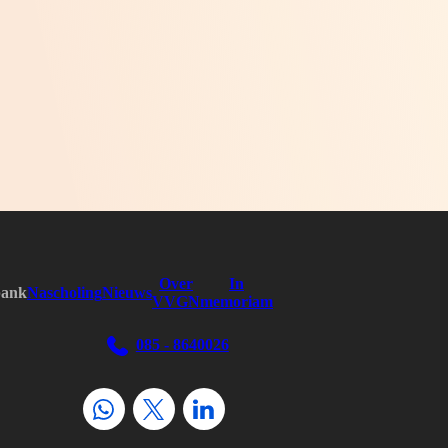
Over
In
bank
Nascholing
Nieuws
VVGN
memoriam
085 - 8640026