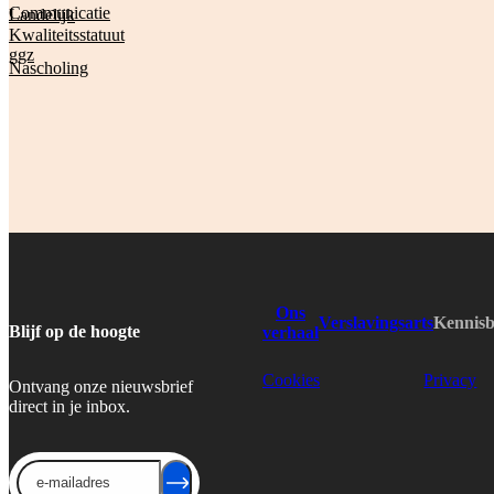
Communicatie
Landelijk
Kwaliteitsstatuut
ggz
Nascholing
Ons
Verslavingsarts
Kennis
Blijf op de hoogte
verhaal
Cookies
Privacy
Ontvang onze nieuwsbrief
direct in je inbox.
Send