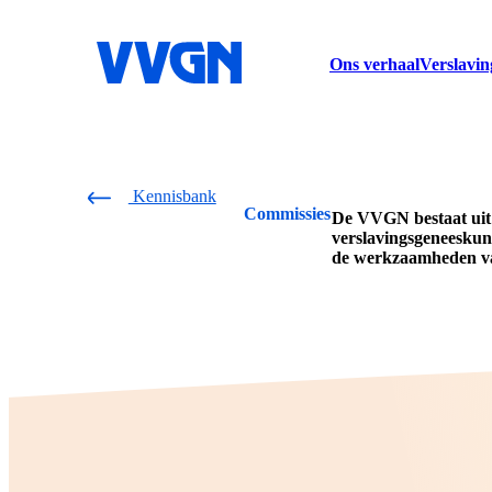
home
Ons verhaal
Verslavin
Kennisbank
Commissies
De VVGN bestaat uit 
verslavingsgeneeskun
de werkzaamheden van