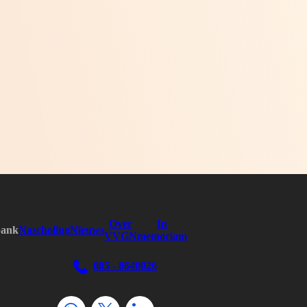
Over
In
bank
Nascholing
Nieuws
VVGN
memoriam
085 - 8640026