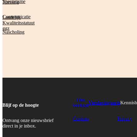
Specialisme
Toetsing
Communicatie
Landelijk
Kwaliteitsstatuut
ggz
Nascholing
Ons
Verslavingsarts
Kennis
Blijf op de hoogte
verhaal
Cookies
Privacy
Ontvang onze nieuwsbrief
direct in je inbox.