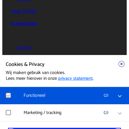
Over VVGN
In memoriam
Cookies
Privacy
Cookies & Privacy
Wij maken gebruik van cookies.
085 - 8640026
Lees meer hierover in onze
privacy statement
.
Functioneel
(
2
)
Noodzakelijk
Marketing / tracking
(
2
)
Voor het functioneren van de website en het onthouden
van voorkeuren worden functionele cookies geplaatst.
home
Hierbij worden geen persoonsgegevens verzameld.