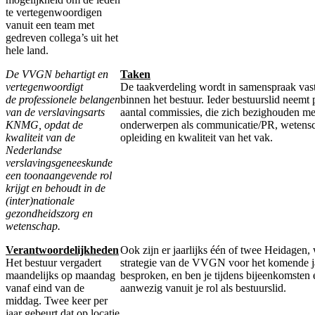
te vertegenwoordigen
vanuit een team met
gedreven collega’s uit het
hele land.
De VVGN behartigt en
Taken
vertegenwoordigt
De taakverdeling wordt in samenspraak vast
de professionele belangen
binnen het bestuur. Ieder bestuurslid neemt 
van de verslavingsarts
aantal commissies, die zich bezighouden me
KNMG, opdat de
onderwerpen als communicatie/PR, wetens
kwaliteit van de
opleiding en kwaliteit van het vak.
Nederlandse
verslavingsgeneeskunde
een toonaangevende rol
krijgt en behoudt in de
(
inter
)nationale
gezondheidszorg en
wetenschap.
Verantwoordelijkheden
Ook zijn er jaarlijks één of twee Heidagen,
Het bestuur vergadert
strategie van de VVGN voor het komende j
maandelijks op maandag
besproken, en ben je tijdens bijeenkomsten
vanaf eind van de
aanwezig vanuit je rol als bestuurslid.
middag. Twee keer per
jaar gebeurt dat op locatie