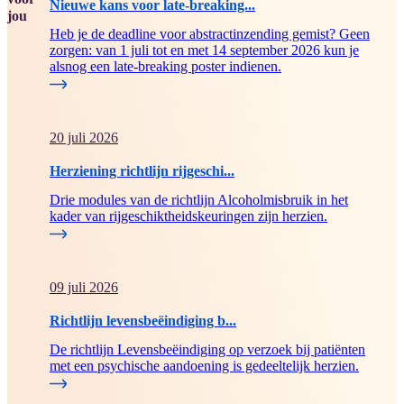
Nieuwe kans voor late-breaking...
jou
Heb je de deadline voor abstractinzending gemist? Geen
zorgen: van 1 juli tot en met 14 september 2026 kun je
alsnog een late-breaking poster indienen.
20 juli 2026
Herziening richtlijn rijgeschi...
Drie modules van de richtlijn Alcoholmisbruik in het
kader van rijgeschiktheidskeuringen zijn herzien.
09 juli 2026
Richtlijn levensbeëindiging b...
De richtlijn Levensbeëindiging op verzoek bij patiënten
met een psychische aandoening is gedeeltelijk herzien.