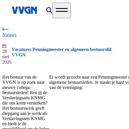
home
Nieuws
Vacatures Penningmeester en algemeen bestuurslid
28
VVGN
mei
2026
Het bestuur van de
Er wordt gezocht naar een Penningmeester 
VVGN is op zoek naar
algemene bestuursleden. Je maakt je hard v
nieuwe collega-
van de vereniging:
bestuursleden! Ben jij de
Verslavingsarts KNMG
die ons komt versterken?
Het bestuurswerk geeft
diepgang aan je werk als
Verslavingsarts KNMG
en biedt je de
mogelijkheid om de leden