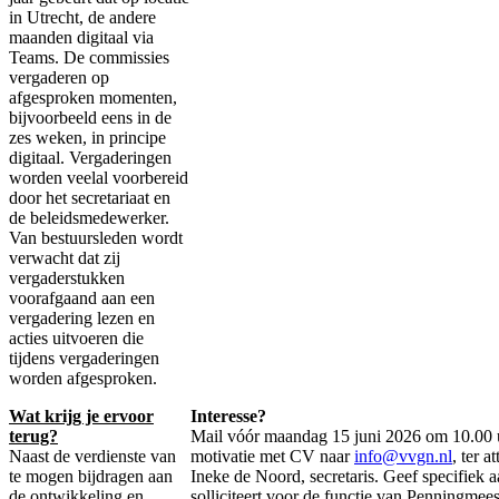
in Utrecht, de andere
maanden digitaal via
Teams. De commissies
vergaderen op
afgesproken momenten,
bijvoorbeeld eens in de
zes weken, in principe
digitaal. Vergaderingen
worden veelal voorbereid
door het secretariaat en
de beleidsmedewerker.
Van bestuursleden wordt
verwacht dat zij
vergaderstukken
voorafgaand aan een
vergadering lezen en
acties uitvoeren die
tijdens vergaderingen
worden afgesproken.
Wat krijg je ervoor
Interesse?
terug?
Mail vóór maandag 15 juni 2026 om 10.00 
Naast de verdienste van
motivatie met CV naar
info@vvgn.nl
, ter a
te mogen bijdragen aan
Ineke de Noord, secretaris. Geef specifiek a
de ontwikkeling en
solliciteert voor de functie van Penningmees