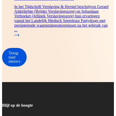
In het Tijdschrift Verslaving & Herstel beschrijven Gerard
Alderliefste (Brijder Verslavingszorg) en Sebastiaan
Verboeket (Jellinek Verslavingszorg) hun ervaringen
vanuit het Landelijk Medisch Spreekuur Partydrugs met
persisterende waarnemingsstoornissen na het gebruik van
...
Terug
naar
nieuws
Blijf op de hoogte