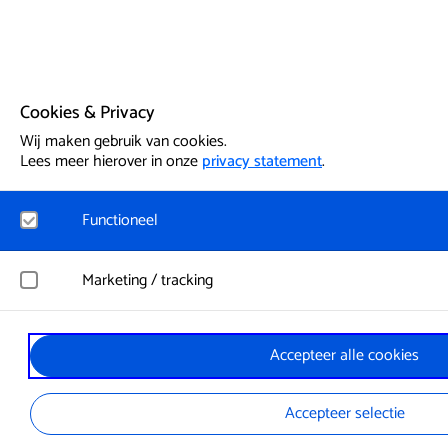
Cookies & Privacy
Wij maken gebruik van cookies.
Lees meer hierover in onze
privacy statement
.
Functioneel
Noodzakelijk
Marketing / tracking
Voor het functioneren van de website en het onthouden van vo
cookies geplaatst. Hierbij worden geen persoonsgegevens verz
YouTube
Accepteer alle cookies
Registreert klikgedrag, bekeken video’s en aangepaste voorkeu
Google Analytics
gebruikersgedrag wordt gebruikt voor advertenties.
Bezoekersstatistieken en gebruik van de website worden anon
Accepteer selectie
Vimeo