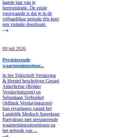
laatste jaar van je
herregistratie. De enige
voorwaarde is dat je in de
vijfjaarlijkse periode één keer
een visitatie doorloopt.
09 juli 2026
Persisterende
waarnemingsstoor...
In het Tijdschrift Verslaving
& Herstel beschrijven Gerard
Alderliefste (Brijder
Verslavingszorg) en
Sebastiaan Verboeket
(Jellinek Verslavingszorg)
hun ervaringen vanuit het
Landelijk Medisch Spreekuur
Partydrugs met persisterende
waarnemingsstoornissen na
het gebruik van ...