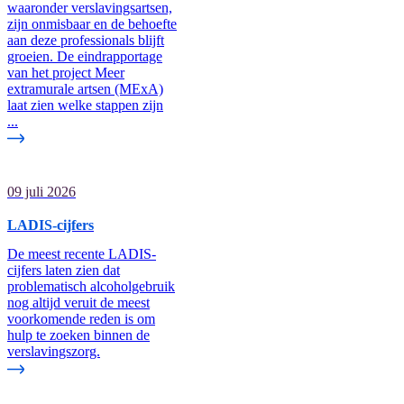
waaronder verslavingsartsen,
zijn onmisbaar en de behoefte
aan deze professionals blijft
groeien. De eindrapportage
van het project Meer
extramurale artsen (MExA)
laat zien welke stappen zijn
...
09 juli 2026
LADIS-cijfers
De meest recente LADIS-
cijfers laten zien dat
problematisch alcoholgebruik
nog altijd veruit de meest
voorkomende reden is om
hulp te zoeken binnen de
verslavingszorg.