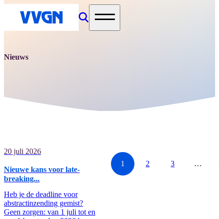
home
Nieuws
20 juli 2026
1
2
3
…
Nieuwe kans voor late-
breaking...
Heb je de deadline voor
abstractinzending gemist?
Geen zorgen: van 1 juli tot en