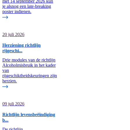
met 14 september 2026 kun
je alsnog een late-breaking
poster indienen.
20 juli 2026
Herziening richtlijn
rijgeschi...
Drie modules van de richtlijn
Alcoholmisbruik in het kader
van
rijgeschiktheidskeuringen zijn
herzien.
09 juli 2026
Richtlijn levensbeëindiging
b...
De richtlijn