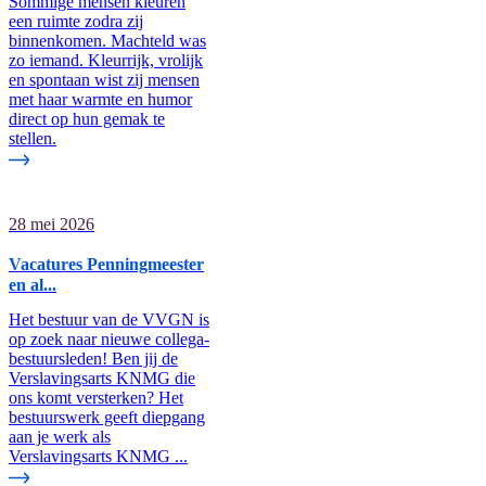
Sommige mensen kleuren
een ruimte zodra zij
binnenkomen. Machteld was
zo iemand. Kleurrijk, vrolijk
en spontaan wist zij mensen
met haar warmte en humor
direct op hun gemak te
stellen.
28 mei 2026
Vacatures Penningmeester
en al...
Het bestuur van de VVGN is
op zoek naar nieuwe collega-
bestuursleden! Ben jij de
Verslavingsarts KNMG die
ons komt versterken? Het
bestuurswerk geeft diepgang
aan je werk als
Verslavingsarts KNMG ...