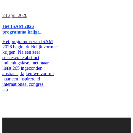
23 april 2026
Het ISAM 2026
programma krijgt...
Het programma van ISAM
2026 begint duidelijk vorm te
krijgen. Na een zeer
succesvolle abstract
indieningsfase, met maar
liefst 265 ingezonden
abstracts, kijken we vooruit
naar een inspirerend
internationaal congres.