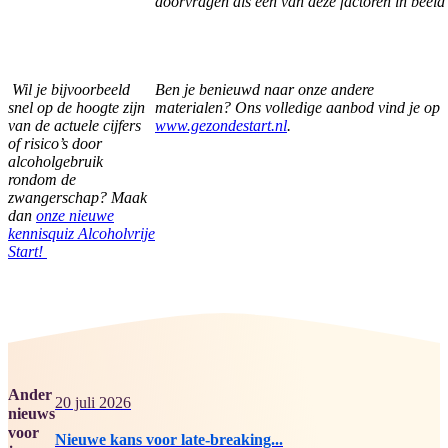
doorvragen als een van deze factoren in beel
Wil je bijvoorbeeld
Ben je benieuwd naar onze andere
snel op de hoogte zijn
materialen? Ons volledige aanbod vind je op
van de actuele cijfers
www.gezondestart.nl
.
of risico’s door
alcoholgebruik
rondom de
zwangerschap? Maak
dan
onze nieuwe
kennisquiz Alcoholvrije
Start!
Ander
20 juli 2026
nieuws
voor
Nieuwe kans voor late-breaking...