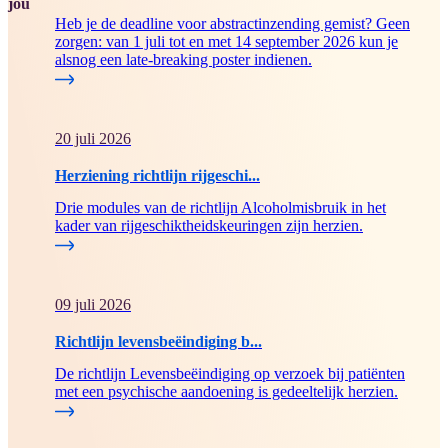
jou
Heb je de deadline voor abstractinzending gemist? Geen
zorgen: van 1 juli tot en met 14 september 2026 kun je
alsnog een late-breaking poster indienen.
20 juli 2026
Herziening richtlijn rijgeschi...
Drie modules van de richtlijn Alcoholmisbruik in het
kader van rijgeschiktheidskeuringen zijn herzien.
09 juli 2026
Richtlijn levensbeëindiging b...
De richtlijn Levensbeëindiging op verzoek bij patiënten
met een psychische aandoening is gedeeltelijk herzien.