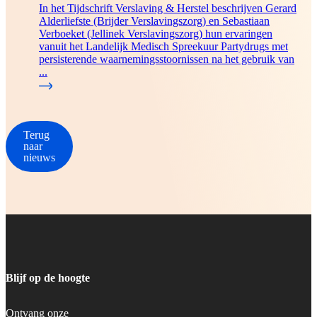
In het Tijdschrift Verslaving & Herstel beschrijven Gerard
Alderliefste (Brijder Verslavingszorg) en Sebastiaan
Verboeket (Jellinek Verslavingszorg) hun ervaringen
vanuit het Landelijk Medisch Spreekuur Partydrugs met
persisterende waarnemingsstoornissen na het gebruik van
...
Terug
naar
nieuws
Blijf op de hoogte
Ontvang onze