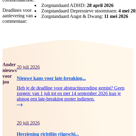
Zorgstandaard ADHD:
28 april 2026
Deadlines voor
Zorgstandaard Depressieve stoornissen:
4 mei 20
aanlevering van
Zorgstandaard Angst & Dwang:
11 mei 2026
commentaar:
Ander
20 juli 2026
nieuws
voor
Nieuwe kans voor late-breaking...
jou
Heb je de deadline voor abstractinzending gemist? Geen
zorgen: van 1 juli tot en met 14 september 2026 kun je
alsnog een late-breaking poster indienen.
20 juli 2026
Herziening richtlijn rijgeschi...