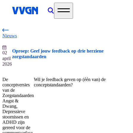
home
Nieuws
Oproep: Geef jouw feedback op drie herziene
02
zorgstandaarden
april
2026
De
Wil je feedback geven op (één van) de
conceptversies
conceptstandaarden?
van de
Zorgstandaarden
Angst &
Dwang,
Depressieve
stoornissen en
ADHD zijn
gereed voor de
commentaarfase.