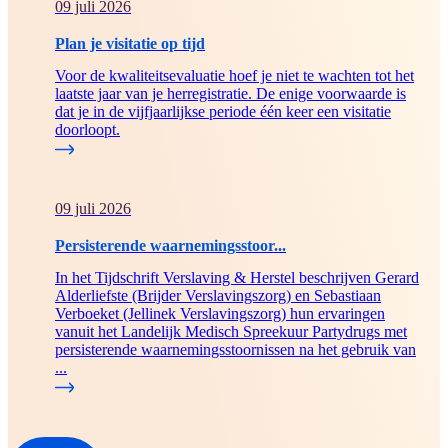
09 juli 2026
Plan je visitatie op tijd
Voor de kwaliteitsevaluatie hoef je niet te wachten tot het
laatste jaar van je herregistratie. De enige voorwaarde is
dat je in de vijfjaarlijkse periode één keer een visitatie
doorloopt.
09 juli 2026
Persisterende waarnemingsstoor...
In het Tijdschrift Verslaving & Herstel beschrijven Gerard
Alderliefste (Brijder Verslavingszorg) en Sebastiaan
Verboeket (Jellinek Verslavingszorg) hun ervaringen
vanuit het Landelijk Medisch Spreekuur Partydrugs met
persisterende waarnemingsstoornissen na het gebruik van
...