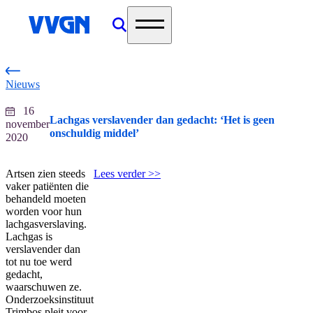
home
Nieuws
16
Lachgas verslavender dan gedacht: ‘Het is geen
november
onschuldig middel’
2020
Artsen zien steeds
Lees verder >>
vaker patiënten die
behandeld moeten
worden voor hun
lachgasverslaving.
Lachgas is
verslavender dan
tot nu toe werd
gedacht,
waarschuwen ze.
Onderzoeksinstituut
Trimbos pleit voor