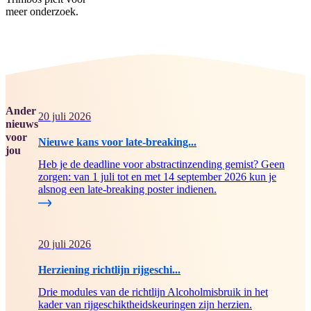
meer onderzoek.
Ander
20 juli 2026
nieuws
voor
Nieuwe kans voor late-breaking...
jou
Heb je de deadline voor abstractinzending gemist? Geen
zorgen: van 1 juli tot en met 14 september 2026 kun je
alsnog een late-breaking poster indienen.
20 juli 2026
Herziening richtlijn rijgeschi...
Drie modules van de richtlijn Alcoholmisbruik in het
kader van rijgeschiktheidskeuringen zijn herzien.