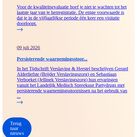
Voor de kwaliteitsevaluatie hoef je niet te wachten tot het
laatste jaar van je herregistratie. De enige voorwaarde is
dat je in de vijfjaarlijkse periode één keer een visitatie
doorloopt.
09 juli 2026
Persisterende waarnemingsstoor...
In het Tijdschrift Verslaving & Herstel beschrijven Gerard
Alderliefste (Brijder Verslavingszorg) en Sebastiaan
Verboeket (Jellinek Verslavingszorg) hun ervaringen
vanuit het Landelijk Medisch Spreekuur Partydrugs met
persisterende waarnemingsstoornissen na het gebruik van
...
Terug
naar
nieuws