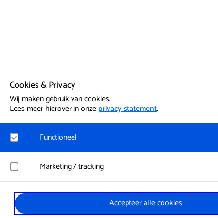
Cookies & Privacy
Wij maken gebruik van cookies.
Lees meer hierover in onze
privacy statement
.
Functioneel
Noodzakelijk
Marketing / tracking
Voor het functioneren van de website en het onthouden van v
functionele cookies geplaatst. Hierbij worden geen persoonsge
YouTube
Accepteer alle cookies
Registreert klikgedrag, bekeken video’s en aangepaste voorkeur
Google Analytics
Bezoekersinformatie en gebruikersgedrag wordt gebruikt voor a