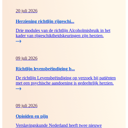
20 juli 2026
Herziening richtlijn rijgeschi...
Drie modules van de richtlijn Alcoholmisbruik in het
kader van rijgeschiktheidskeuringen zijn herzien.
09 juli 2026
Richtlijn levensbeëindiging b...
De richtlijn Levensbeëindiging op verzoek bij patiënten
met een psychische aandoening is gedeeltelijk herzien.
09 juli 2026
Opioïden en pijn
Verslavingskunde Nederland heeft twee nieuwe