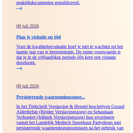
praktijkdocumenten gepubliceerd.
09 juli 2026
Plan je visitatie op tijd
Voor de kwaliteitsevaluatie hoef je niet te wachten tot het
laatste jaar van je herregistratie. De enige voorwaarde is
dat je in de vijfjaarlijkse periode één keer een visitatie
doorloopt.
09 juli 2026
Persisterende waarnemingsstoor...
In het Tijdschrift Verslaving & Herstel beschrijven Gerard
Alderliefste (Brijder Verslavingszorg) en Sebastiaan
Verboeket (Jellinek Verslavingszorg) hun ervaringen
vanuit het Landelijk Medisch Spreekuur Partydrugs met
persisterende waarnemingsstoornissen na het gebruik van