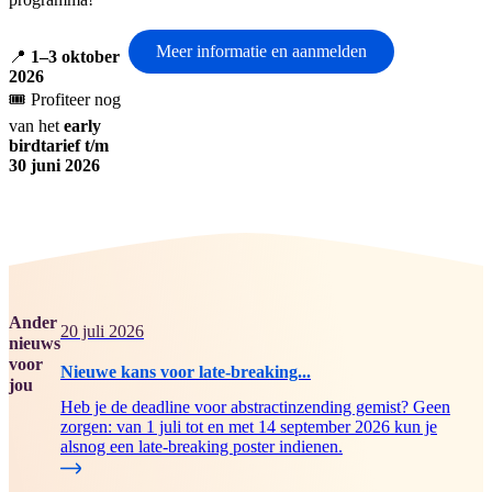
Meer informatie en aanmelden
📍
1–3 oktober
2026
🎟️ Profiteer nog
van het
early
birdtarief t/m
30 juni 2026
Ander
20 juli 2026
nieuws
voor
Nieuwe kans voor late-breaking...
jou
Heb je de deadline voor abstractinzending gemist? Geen
zorgen: van 1 juli tot en met 14 september 2026 kun je
alsnog een late-breaking poster indienen.