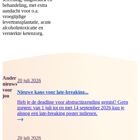
behandeling, met extra
aandacht voor o.a.
vroegtijdige
levertransplantatie, acute
alcoholintoxicatie en
versterkte ketenzorg.
Ander
20 juli 2026
nieuws
voor
Nieuwe kans voor late-breaking...
jou
Heb je de deadline voor abstractinzending gemist? Geen
zorgen: van 1 juli tot en met 14 september 2026 kun je
alsnog een late-breaking poster indienen.
20 juli 2026