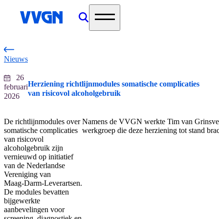
home
Nieuws
26
Herziening richtlijnmodules somatische complicaties
februari
van risicovol alcoholgebruik
2026
De richtlijnmodules over
Namens de VVGN werkte Tim van Grinsven
somatische complicaties
werkgroep die deze herziening tot stand brac
van risicovol
alcoholgebruik zijn
vernieuwd op initiatief
van de Nederlandse
Vereniging van
Maag‑Darm‑Leverartsen.
De modules bevatten
bijgewerkte
aanbevelingen voor
screening, diagnostiek en