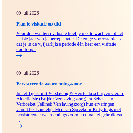
09 juli 2026
Plan je visitatie op tijd
Voor de kwaliteitsevaluatie hoef je niet te wachten tot het
laatste jaar van je herregistratie. De enige voorwaarde is
dat je in de vijfjaarlijkse periode één keer een visitatie
doorloopt.
09 juli 2026
Persisterende waarnemingsstoor...
In het Tijdschrift Verslaving & Herstel beschrijven Gerard
Alderliefste (Brijder Verslavingszorg) en Sebastiaan
Verboeket (Jellinek Verslavingszorg) hun ervaringen
vanuit het Landelijk Medisch Spreekuur Partydrugs met
persisterende waarnemingsstoornissen na het gebruik van
...