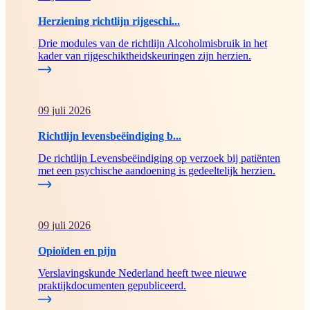
Herziening richtlijn rijgeschi...
Drie modules van de richtlijn Alcoholmisbruik in het
kader van rijgeschiktheidskeuringen zijn herzien.
09 juli 2026
Richtlijn levensbeëindiging b...
De richtlijn Levensbeëindiging op verzoek bij patiënten
met een psychische aandoening is gedeeltelijk herzien.
09 juli 2026
Opioïden en pijn
Verslavingskunde Nederland heeft twee nieuwe
praktijkdocumenten gepubliceerd.