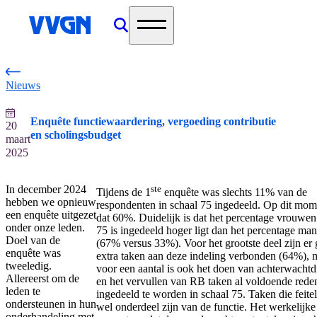
home
Nieuws
Enquête functiewaardering, vergoeding contributie
20
en scholingsbudget
maart
2025
In december 2024
ste
Tijdens de 1
enquête was slechts 11% van de
hebben we opnieuw
respondenten in schaal 75 ingedeeld. Op dit mom
een enquête uitgezet
dat 60%. Duidelijk is dat het percentage vrouwen 
onder onze leden.
75 is ingedeeld hoger ligt dan het percentage ma
Doel van de
(67% versus 33%). Voor het grootste deel zijn er
enquête was
extra taken aan deze indeling verbonden (64%), 
tweeledig.
voor een aantal is ook het doen van achterwachtd
Allereerst om de
en het vervullen van RB taken al voldoende red
leden te
ingedeeld te worden in schaal 75. Taken die feiteli
ondersteunen in hun
wel onderdeel zijn van de functie. Het werkelijke
onderhandeling met