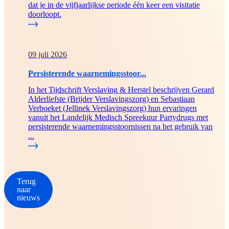
dat je in de vijfjaarlijkse periode één keer een visitatie
doorloopt.
09 juli 2026
Persisterende waarnemingsstoor...
In het Tijdschrift Verslaving & Herstel beschrijven Gerard
Alderliefste (Brijder Verslavingszorg) en Sebastiaan
Verboeket (Jellinek Verslavingszorg) hun ervaringen
vanuit het Landelijk Medisch Spreekuur Partydrugs met
persisterende waarnemingsstoornissen na het gebruik van
...
Terug
naar
nieuws