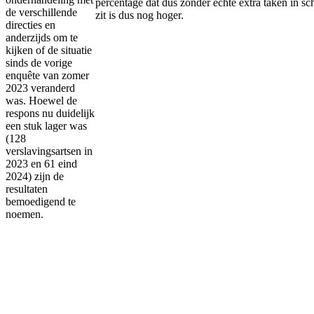
percentage dat dus zonder echte extra taken in sc
de verschillende
zit is dus nog hoger.
directies en
anderzijds om te
kijken of de situatie
sinds de vorige
enquête van zomer
2023 veranderd
was. Hoewel de
respons nu duidelijk
een stuk lager was
(128
verslavingsartsen in
2023 en 61 eind
2024) zijn de
resultaten
bemoedigend te
noemen.