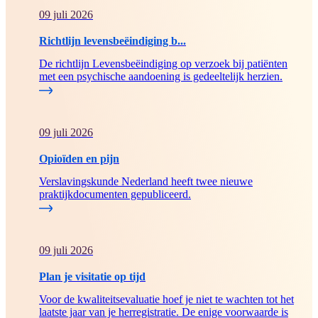
09 juli 2026
Richtlijn levensbeëindiging b...
De richtlijn Levensbeëindiging op verzoek bij patiënten
met een psychische aandoening is gedeeltelijk herzien.
09 juli 2026
Opioïden en pijn
Verslavingskunde Nederland heeft twee nieuwe
praktijkdocumenten gepubliceerd.
09 juli 2026
Plan je visitatie op tijd
Voor de kwaliteitsevaluatie hoef je niet te wachten tot het
laatste jaar van je herregistratie. De enige voorwaarde is