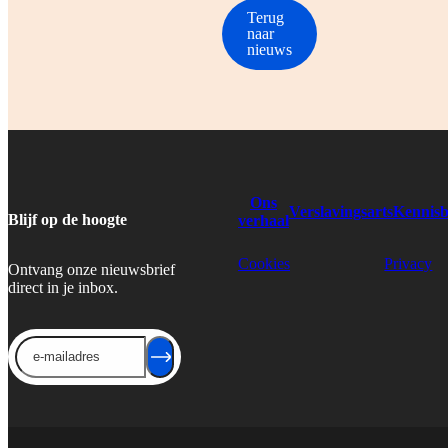
Terug
naar
nieuws
Ons
Verslavingsarts
Kennis
Blijf op de hoogte
verhaal
Cookies
Privacy
Ontvang onze nieuwsbrief
direct in je inbox.
Send