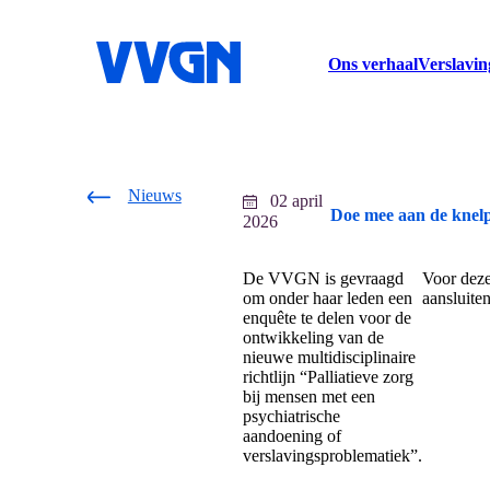
home
Ons verhaal
Verslavin
Nieuws
02 april
Doe mee aan de knelp
2026
De VVGN is gevraagd
Voor deze 
om onder haar leden een
aansluite
enquête te delen voor de
ontwikkeling van de
nieuwe multidisciplinaire
richtlijn “Palliatieve zorg
bij mensen met een
psychiatrische
aandoening of
verslavingsproblematiek”.