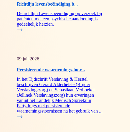
Richtlijn levensbeëindiging b...
De richtlijn Levensbeëindiging op verzoek bij
patiënten met een psychische aandoening is
gedeeltelijk herzien.
09 juli 2026
Persisterende waarnemingsstoor...
In het Tijdschrift Verslaving & Herstel
beschrijven Gerard Alderliefste (Brijder
Verslavingszorg) en Sebastiaan Verboeket
(Jellinek Verslavingszorg) hun ervaringen
vanuit het Landelijk Medisch Spreekuur
Partydrugs met persisterende
waarnemingsstoornissen na het gebruik van ...