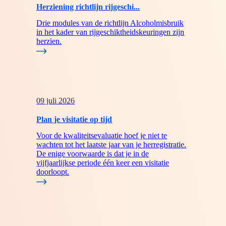
Herziening richtlijn rijgeschi...
Drie modules van de richtlijn Alcoholmisbruik
in het kader van rijgeschiktheidskeuringen zijn
herzien.
09 juli 2026
Plan je visitatie op tijd
Voor de kwaliteitsevaluatie hoef je niet te
wachten tot het laatste jaar van je herregistratie.
De enige voorwaarde is dat je in de
vijfjaarlijkse periode één keer een visitatie
doorloopt.