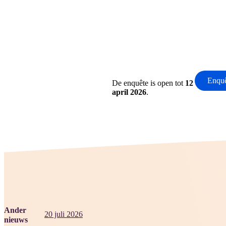
Enqu
De enquête is open tot
12
april 2026
.
Ander
20 juli 2026
nieuws