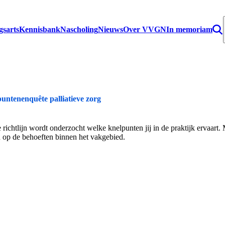
gsarts
Kennisbank
Nascholing
Nieuws
Over VVGN
In memoriam
untenenquête palliatieve zorg
richtlijn wordt onderzocht welke knelpunten jij in de praktijk ervaart. 
n op de behoeften binnen het vakgebied.