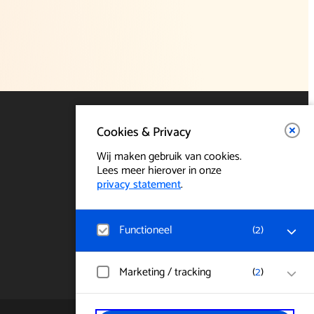
Cookies & Privacy
Wij maken gebruik van cookies.
Lees meer hierover in onze
privacy statement
.
Functioneel
(
2
)
Noodzakelijk
Marketing / tracking
(
2
)
Voor het functioneren van de website en
het onthouden van voorkeuren worden
functionele cookies geplaatst. Hierbij