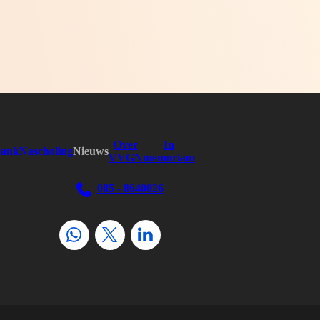
Over
In
bank
Nascholing
Nieuws
VVGN
memoriam
085 - 8640026