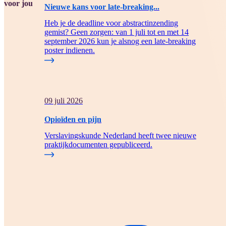
voor jou
Nieuwe kans voor late-breaking...
Heb je de deadline voor abstractinzending
gemist? Geen zorgen: van 1 juli tot en met 14
september 2026 kun je alsnog een late-breaking
poster indienen.
09 juli 2026
Opioïden en pijn
Verslavingskunde Nederland heeft twee nieuwe
praktijkdocumenten gepubliceerd.