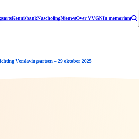
gsarts
Kennisbank
Nascholing
Nieuws
Over VVGN
In memoriam
lichting Verslavingsartsen – 29 oktober 2025