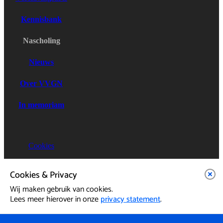
Kennisbank
Nascholing
Nieuws
Over VVGN
In memoriam
Cookies
Privacy
Cookies & Privacy
Wij maken gebruik van cookies.
085 - 8640026
Lees meer hierover in onze
privacy statement
.