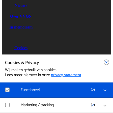
Nieuws
Over VVGN
In memoriam
Cookies
Privacy
Cookies & Privacy
Wij maken gebruik van cookies.
085 - 8640026
Lees meer hierover in onze
privacy statement
.
Functioneel
(
2
)
Noodzakelijk
Marketing / tracking
(
2
)
Voor het functioneren van de website en het onthouden